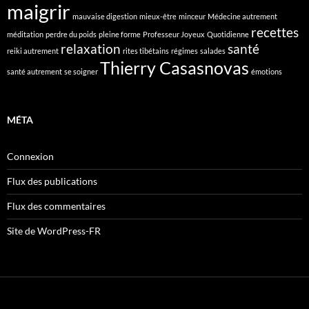
maigrir
mauvaise digestion
mieux-être
minceur
Médecine autrement
recettes
méditation
perdre du poids
pleine forme
Professeur Joyeux
Quotidienne
relaxation
santé
reiki autrement
rites tibétains
régimes
salades
Thierry Casasnovas
santé autrement
se soigner
émotions
MÉTA
Connexion
Flux des publications
Flux des commentaires
Site de WordPress-FR