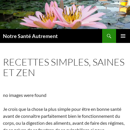
Aller
au
contenu
Recherche
Notre Santé Autrement
MENU
PRINCI
RECETTES SIMPLES, SAINES
ET ZEN
no images were found
Je crois que la chose la plus simple pour être en bonne santé
avant de connaître parfaitement bien le fonctionnement du
corps, ou la digestion des aliments, avant de faire des régimes,
de se priver, de se frustrer, de se culpabiliser, si nous