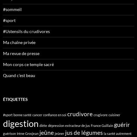
#sommeil
#sport
#Ustensils du crudivores
Ma chaîne privée
Ma revue de presse
Mon corps ce temple sacré
Quand c'est beau
ÉTIQUETTES
crudivore
#sport
bonne santé
cancer
confiance en soi
crugivore
cuisiner
digestion
guérir
diète
dépression
extracteur de jus
France Guillain
jeûne
jus de légumes
guérison
Irène Grosjean
jeûner
la santé autrement